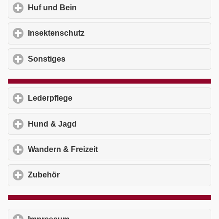
Huf und Bein
click to expand contents
Insektenschutz
click to expand contents
Sonstiges
click to expand contents
Lederpflege
click to expand contents
Hund & Jagd
click to expand contents
Wandern & Freizeit
click to expand contents
Zubehör
click to expand contents