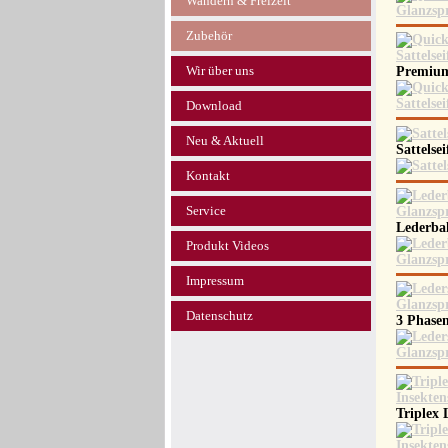
Wandern & Freizeit
Zubehör
Wir über uns
Premium
Download
Neu & Aktuell
Sattelse
Kontakt
Service
Lederba
Produkt Videos
Impressum
Datenschutz
3 Phase
Triplex 