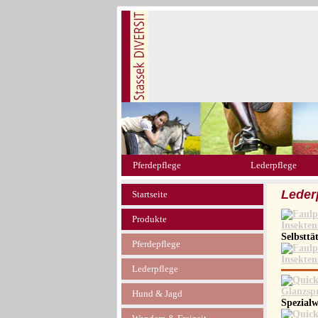
Pferdepflege
Lederpflege
Leder
Startseite
Produkte
Selbsttä
Pferdepflege
Lederpflege
Hund & Jagd
Spezialw